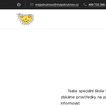
mzpstrutnov@mzpstrutnov.cz
499 733 386
Naše speciální škola
získáme prostředky na p
informovat.