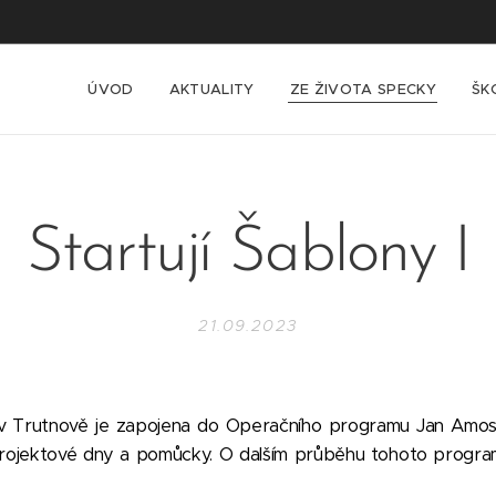
ÚVOD
AKTUALITY
ZE ŽIVOTA SPECKY
ŠK
Startují Šablony I
21.09.2023
 v Trutnově je zapojena do Operačního programu Jan Amo
rojektové dny a pomůcky. O dalším průběhu tohoto prog