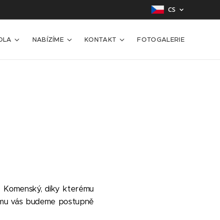
CS
OLA
NABÍZÍME
KONTAKT
FOTOGALERIE
s Komenský, díky kterému
ramu vás budeme postupně