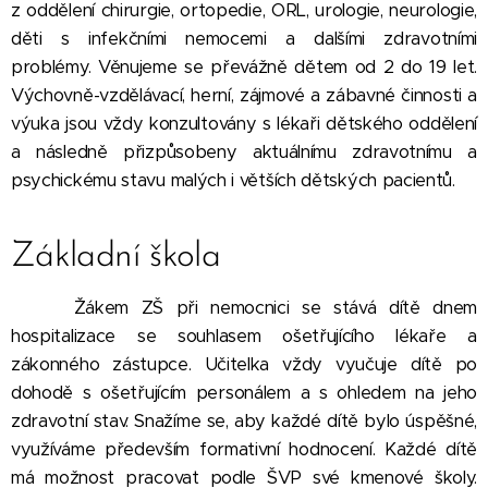
z oddělení chirurgie, ortopedie, ORL, urologie, neurologie,
děti s infekčními nemocemi a dalšími zdravotními
problémy. Věnujeme se převážně dětem od 2 do 19 let.
Výchovně-vzdělávací, herní, zájmové a zábavné činnosti a
výuka jsou vždy konzultovány s lékaři dětského oddělení
a následně přizpůsobeny aktuálnímu zdravotnímu a
psychickému stavu malých i větších dětských pacientů.
Základní škola
Žákem ZŠ při nemocnici se stává dítě dnem
hospitalizace se souhlasem ošetřujícího lékaře a
zákonného zástupce. Učitelka vždy vyučuje dítě po
dohodě s ošetřujícím personálem a s ohledem na jeho
zdravotní stav. Snažíme se, aby každé dítě bylo úspěšné,
využíváme především formativní hodnocení. Každé dítě
má možnost pracovat podle ŠVP své kmenové školy.