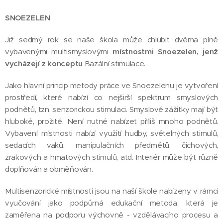
SNOEZELEN
Již sedmý rok se naše škola může chlubit dvěma plně
vybavenými multismyslovými
místnostmi Snoezelen, jenž
vycházejí z konceptu
Bazální stimulace.
Jako hlavní princip metody práce ve Snoezelenu je vytvoření
prostředí, které nabízí co nejširší spektrum smyslových
podnětů, tzn. senzorickou stimulaci. Smyslové zážitky mají být
hluboké, prožité. Není nutné nabízet příliš mnoho podnětů.
Vybavení místnosti nabízí využití hudby, světelných stimulů,
sedacích vaků, manipulačních předmětů, čichových,
zrakových a hmatových stimulů, atd. Interiér může být různě
doplňován a obměňován.
Multisenzorické místnosti jsou na naší škole nabízeny v rámci
vyučování jako podpůrná edukační metoda, která je
zaměřena na podporu výchovně - vzdělávacího procesu a