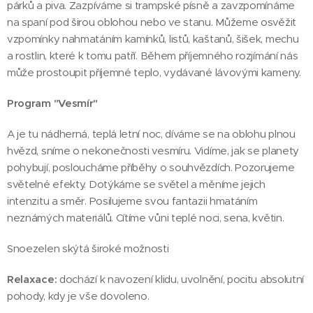
párků a piva. Zazpíváme si trampské písně a zavzpomínáme
na spaní pod širou oblohou nebo ve stanu. Můžeme osvěžit
vzpomínky nahmatáním kamínků, listů, kaštanů, šišek, mechu
a rostlin, které k tomu patří. Během příjemného rozjímání nás
může prostoupit příjemné teplo, vydávané lávovými kameny.
Program "Vesmír"
A je tu nádherná, teplá letní noc, díváme se na oblohu plnou
hvězd, sníme o nekonečnosti vesmíru. Vidíme, jak se planety
pohybují, posloucháme příběhy o souhvězdích. Pozorujeme
světelné efekty. Dotýkáme se světel a měníme jejich
intenzitu a směr. Posilujeme svou fantazii hmatáním
neznámých materiálů. Cítíme vůni teplé noci, sena, květin.
Snoezelen skýtá široké možnosti
Relaxace:
dochází k navození klidu, uvolnění, pocitu absolutní
pohody, kdy je vše dovoleno.