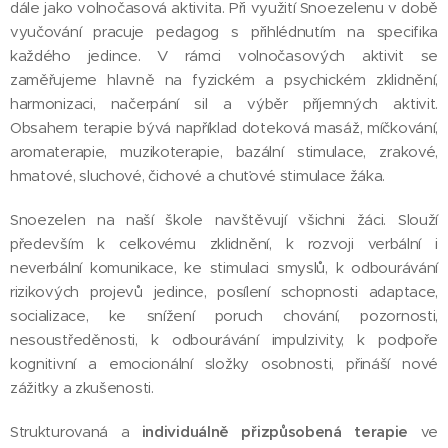
dále jako volnočasová aktivita. Při využití Snoezelenu v době
vyučování pracuje pedagog s přihlédnutím na specifika
každého jedince. V rámci volnočasových aktivit se
zaměřujeme hlavně na fyzickém a psychickém zklidnění,
harmonizaci, načerpání sil a výběr příjemných aktivit.
Obsahem terapie bývá například doteková masáž, míčkování,
aromaterapie, muzikoterapie, bazální stimulace, zrakové,
hmatové, sluchové, čichové a chuťové stimulace žáka.
Snoezelen na naší škole navštěvují všichni žáci. Slouží
především k celkovému zklidnění, k rozvoji verbální i
neverbální komunikace, ke stimulaci smyslů, k odbourávání
rizikových projevů jedince, posílení schopnosti adaptace,
socializace, ke snížení poruch chování, pozornosti,
nesoustředěnosti, k odbourávání impulzivity, k podpoře
kognitivní a emocionální složky osobnosti, přináší nové
zážitky a zkušenosti.
Strukturovaná a
individuálně přizpůsobená terapie
ve