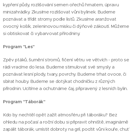
kypření půdy, rozlišování semen ořechů hmatem, úpravu
minizahrádky. Zkusíme rozlišovat vůni bylinek. Budeme
poznávat a třídit stromy podle listů. Zkusíme aranžovat
ovocný košík, zeleninovou misku či dýňové zákoutí. Můžeme
si obtiskovat či vybarvovat přírodniny.
Program "Les"
Zpěv ptáků, šumění stromů, fičení větru ve větvích - proto se
rádi vracíme do lesa. Budeme stimulovat své smysly a
poznávat lesní plody, tvary, povrchy. Budeme trhat ovoce, či
sbírat houby. Budeme se dotýkat chodníčku z různých
přírodnin. Ucítíme a ochutnáme čaj, připravený z lesních bylin.
Program "Táborák"
Kdo by nechtěl opět zažít atmosféru při táboráku? Bez
ohledu na počasí a roční dobu si připravit ohniště, imaginárně
zapálit táborák, umístit dobroty na gril, pocítit vůni kouře, chuť