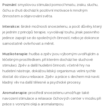
Poznání:
smyslovou stimulací pomocí hmatu, zraku, sluchu,
čichu a chuti dochází k pozitivní motivace k mnohým
činnostem a objevování světa.
Interakce:
široké možnosti snoezelenu, a pocit důvěry, který
je jedním z principů terapie, vyvolávají touhu, jinak pasivního
jedince zapojit se do společných činností, nebo je dokonce
samostatně ovlivňovat a měnit.
Muzikoterapie:
hudba a zpěv jsou výborným uvolňujícím a
léčebným prostředkem, při kterém dochází ke sluchové
stimulaci. Zpěv a další hudební činnosti, včetně hry na
hudební nástroje, dokážou lidský organismus velmi rychle
dostat do stavu relaxace. Zpěv a práce s dechem má navíc
kladný vliv na další tělesné a psychické procesy.
Aromaterapie:
prostředí snoezelenu umožňuje také
navození stimulace a relaxace čichových center v mozku při
práce s vonnými oleji a aromalampou.