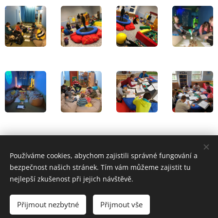
Používáme cookies, abychom zajistili správné fungování a
© Mateřská škola, Základní škola a Praktická škola, Trutnov
Horská 160, Trutnov 541 02
bezpečnost našich stránek. Tím vám můžeme zajistit tu
nejlepší zkušenost při jejich návštěvě.
Powered by Webnode
Cookies
Jazyky
Přijmout nezbytné
Přijmout vše
American English
Čeština