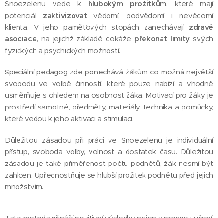
Snoezelenu vede k
hlubokým prožitkům
, které mají
potenciál
zaktivizovat
vědomí, podvědomí i nevědomí
klienta. V jeho paměťových stopách zanechávají
zdravé
asociace
, na jejichž základě dokáže
překonat limity
svých
fyzických a psychických možností.
Speciální pedagog zde ponechává žákům co možná největší
svobodu ve volbě činností, které pouze nabízí a vhodně
usměrňuje s ohledem na osobnost žáka. Motivací pro žáky je
prostředí samotné, předměty, materiály, technika a pomůcky,
které vedou k jeho aktivaci a stimulaci.
Důležitou zásadou při práci ve Snoezelenu je individuální
přístup, svoboda volby, volnost a dostatek času. Důležitou
zásadou je také přiměřenost počtu podnětů, žák nesmí být
zahlcen. Upřednostňuje se hlubší prožitek podnětu před jejich
množstvím.
Tato metoda přináší pozitivní výsledky nejen v procesu učení,