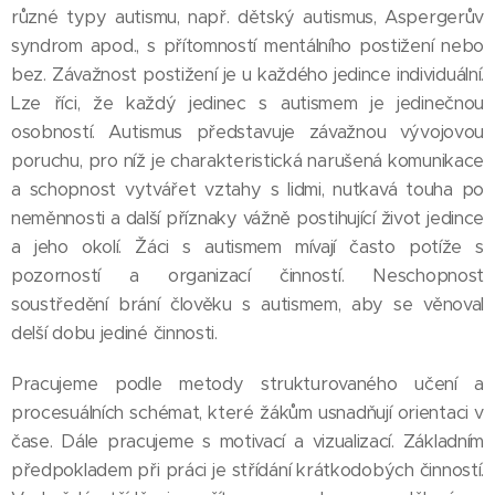
různé typy autismu, např. dětský autismus, Aspergerův
syndrom apod., s přítomností mentálního postižení nebo
bez. Závažnost postižení je u každého jedince individuální.
Lze říci, že každý jedinec s autismem je jedinečnou
osobností. Autismus představuje závažnou vývojovou
poruchu, pro níž je charakteristická narušená komunikace
a schopnost vytvářet vztahy s lidmi, nutkavá touha po
neměnnosti a další příznaky vážně postihující život jedince
a jeho okolí. Žáci s autismem mívají často potíže s
pozorností a organizací činností. Neschopnost
soustředění brání člověku s autismem, aby se věnoval
delší dobu jediné činnosti.
Pracujeme podle metody strukturovaného učení a
procesuálních schémat, které žákům usnadňují orientaci v
čase. Dále pracujeme s motivací a vizualizací. Základním
předpokladem při práci je střídání krátkodobých činností.