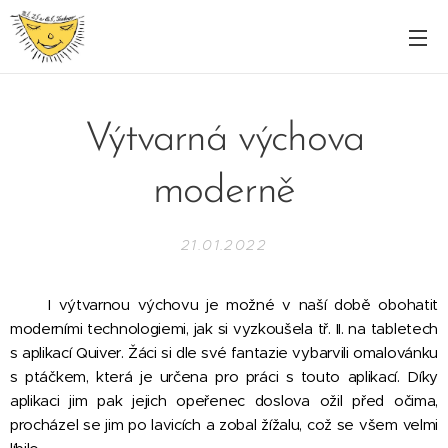
Výtvarná výchova
moderně
21.01.2022
I výtvarnou výchovu je možné v naší době obohatit
moderními technologiemi, jak si vyzkoušela tř. II. na tabletech
s aplikací Quiver. Žáci si dle své fantazie vybarvili omalovánku
s ptáčkem, která je určena pro práci s touto aplikací. Díky
aplikaci jim pak jejich opeřenec doslova ožil před očima,
procházel se jim po lavicích a zobal žížalu, což se všem velmi