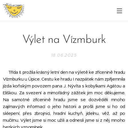
Výlet na Vízmburk
18.06.2025
Třída II. prožila krásný letní den na výletě ke zřícenině hradu
Vízmburku u Úpice. Cestu ke hradu I nazpátek nám zpříjemnila
jízda koňským povozem pana J. Nývlta s kobylkami Agátou a
Eliškou. Za svezení a mimořádný zážitek jim moc děkujeme.
Na samotné zřícenině hradu jsme se dozvěděli mnoho
zajímavých informací o jeho historii a prošli jsme si ho od
sklepení, přes zbrojnici, hradní kuchyň, jídelnu, věž, až po
mučírnu. Výlet jsme si moc užili a odnesli jsme si z něj mnoho
hezkých vzpomínek.