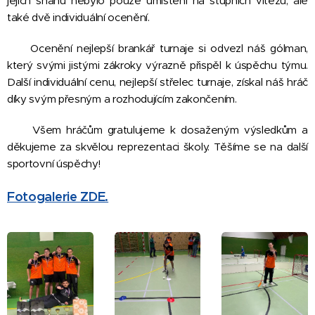
jejich snahu nebylo pouze umístění na stupních vítězů, ale
také dvě individuální ocenění.
Ocenění nejlepší brankář turnaje si odvezl náš gólman,
který svými jistými zákroky výrazně přispěl k úspěchu týmu.
Další individuální cenu, nejlepší střelec turnaje, získal náš hráč
díky svým přesným a rozhodujícím zakončením.
Všem hráčům gratulujeme k dosaženým výsledkům a
děkujeme za skvělou reprezentaci školy. Těšíme se na další
sportovní úspěchy!
Fotogalerie ZDE.