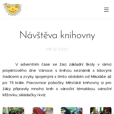
Návštěva knihovny
09.12.2021
V adventním čase se žáci základní školy v rámci
projektového dne Vánoce s knihou seznámili s lidovými
tradicemi a zvyky spojenými s tímto obdobím od Mikuláše až
po Tři krále. Pracovnice pobočky Městské knihovny si pro
žáky připravily mnoho knih s vánoční tématikou, vánoční
křížovku, skládačky i kvíz.